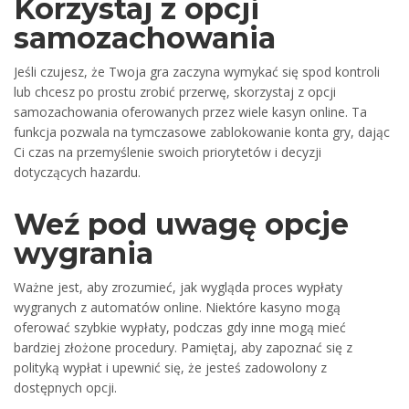
Korzystaj z opcji
samozachowania
Jeśli czujesz, że Twoja gra zaczyna wymykać się spod kontroli
lub chcesz po prostu zrobić przerwę, skorzystaj z opcji
samozachowania oferowanych przez wiele kasyn online. Ta
funkcja pozwala na tymczasowe zablokowanie konta gry, dając
Ci czas na przemyślenie swoich priorytetów i decyzji
dotyczących hazardu.
Weź pod uwagę opcje
wygrania
Ważne jest, aby zrozumieć, jak wygląda proces wypłaty
wygranych z automatów online. Niektóre kasyno mogą
oferować szybkie wypłaty, podczas gdy inne mogą mieć
bardziej złożone procedury. Pamiętaj, aby zapoznać się z
polityką wypłat i upewnić się, że jesteś zadowolony z
dostępnych opcji.