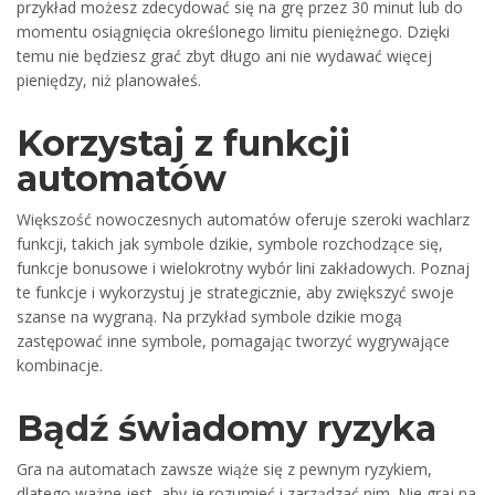
przykład możesz zdecydować się na grę przez 30 minut lub do
momentu osiągnięcia określonego limitu pieniężnego. Dzięki
temu nie będziesz grać zbyt długo ani nie wydawać więcej
pieniędzy, niż planowałeś.
Korzystaj z funkcji
automatów
Większość nowoczesnych automatów oferuje szeroki wachlarz
funkcji, takich jak symbole dzikie, symbole rozchodzące się,
funkcje bonusowe i wielokrotny wybór lini zakładowych. Poznaj
te funkcje i wykorzystuj je strategicznie, aby zwiększyć swoje
szanse na wygraną. Na przykład symbole dzikie mogą
zastępować inne symbole, pomagając tworzyć wygrywające
kombinacje.
Bądź świadomy ryzyka
Gra na automatach zawsze wiąże się z pewnym ryzykiem,
dlatego ważne jest, aby je rozumieć i zarządzać nim. Nie graj na