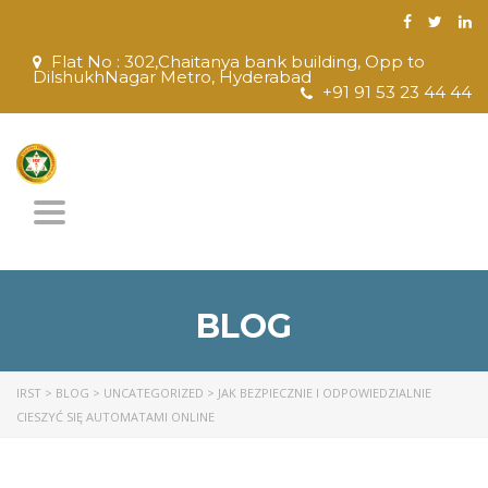
Flat No : 302,Chaitanya bank building, Opp to
DilshukhNagar Metro, Hyderabad
+91 91 53 23 44 44
Toggle
navigation
BLOG
IRST
>
BLOG
>
UNCATEGORIZED
>
JAK BEZPIECZNIE I ODPOWIEDZIALNIE
CIESZYĆ SIĘ AUTOMATAMI ONLINE