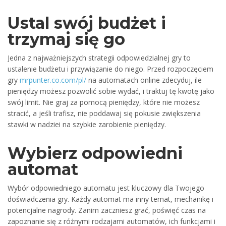
Ustal swój budżet i
trzymaj się go
Jedna z najważniejszych strategii odpowiedzialnej gry to
ustalenie budżetu i przywiązanie do niego. Przed rozpoczęciem
gry
mrpunter.co.com/pl/
na automatach online zdecyduj, ile
pieniędzy możesz pozwolić sobie wydać, i traktuj tę kwotę jako
swój limit. Nie graj za pomocą pieniędzy, które nie możesz
stracić, a jeśli trafisz, nie poddawaj się pokusie zwiększenia
stawki w nadziei na szybkie zarobienie pieniędzy.
Wybierz odpowiedni
automat
Wybór odpowiedniego automatu jest kluczowy dla Twojego
doświadczenia gry. Każdy automat ma inny temat, mechanikę i
potencjalne nagrody. Zanim zaczniesz grać, poświęć czas na
zapoznanie się z różnymi rodzajami automatów, ich funkcjami i